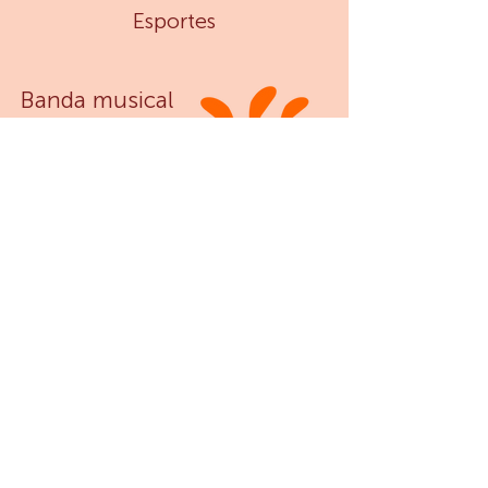
Esportes
Banda musical
campeã em
campeonatos
A Jornada de sucesso
começa aqui
na escola master